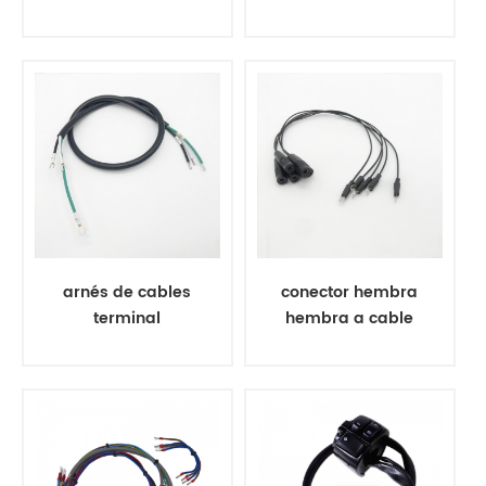
de cables conector
alimentación de
con funda
CA de 3 pines de
transparente
la UE con conector
wago 221
arnés de cables
conector hembra
terminal
hembra a cable
terminal # 4 anillo
terminal