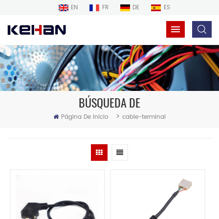
EN
FR
DE
ES
BÚSQUEDA DE
>
Página De Inicio
cable-terminal