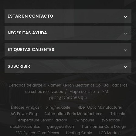
ESTAR EN CONTACTO
NECESITAS AYUDA
ETIQUETAS CALIENTES
SUSCRIBIR
Derechos de autor © Xiamen Kehan Electronics Co., Ltd Todos los
derechos reservados. /
Mapa del sitio
/
XML
闽ICP备12007055号-1
Enlaces Amigos :
Xinghedatele
Fiber Optic Manufacturer
AC Power Plug
Automation Parts Manufacturers
Tztechio
Temperature Sensor Factory
Swinpower
syblecode
dtechelectronics
gangyuantech
Transformer Core Design
ESD System Card Pieces
Heating Cable
LCD Module