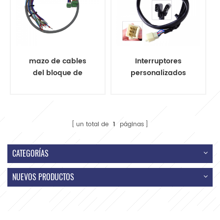
mazo de cables
Interruptores
del bloque de
personalizados
terminales
negro izquierdo
eléctrico
manillar derecho
mazo de cables
para motocicleta
un total de
1
páginas
CATEGORÍAS
NUEVOS PRODUCTOS