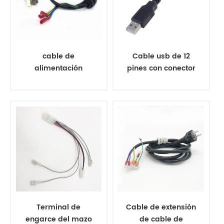
cable de
Cable usb de 12
alimentación
pines con conector
personalizado con
jst shr de 1,0 mm
terminal de
de paso
plástico
Terminal de
Cable de extensión
engarce del mazo
de cable de