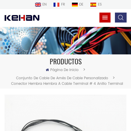
EN
FR
DE
ES
PRODUCTOS
>
Página De Inicio
>
Conjunto De Cable De Arnés De Cable Personalizado
Conector Hembra Hembra A Cable Terminal # 4 Anillo Terminal