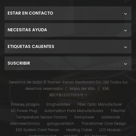
ESTAR EN CONTACTO
NECESITAS AYUDA
ETIQUETAS CALIENTES
SUSCRIBIR
Derechos de autor © Xiamen Kehan Electronics Co., Ltd Todos los
derechos reservados. /
Mapa del sitio
/
XML
闽ICP备12007055号-1
Enlaces Amigos :
Xinghedatele
Fiber Optic Manufacturer
AC Power Plug
Automation Parts Manufacturers
Tztechio
Temperature Sensor Factory
Swinpower
syblecode
dtechelectronics
gangyuantech
Transformer Core Design
ESD System Card Pieces
Heating Cable
LCD Module