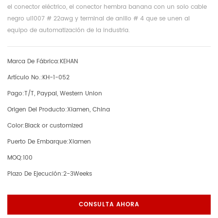
el conector eléctrico, el conector hembra banana con un solo cable
negro ul1007 # 22awg y terminal de anillo # 4 que se unen al
equipo de automatización de la industria.
Marca De Fábrica:
KEHAN
Artículo No.:
KH-1-052
Pago:
T/T, Paypal, Western Union
Origen Del Producto:
Xiamen, China
Color:
Black or customized
Puerto De Embarque:
Xiamen
MOQ:
100
Plazo De Ejecución:
2-3Weeks
CONSULTA AHORA