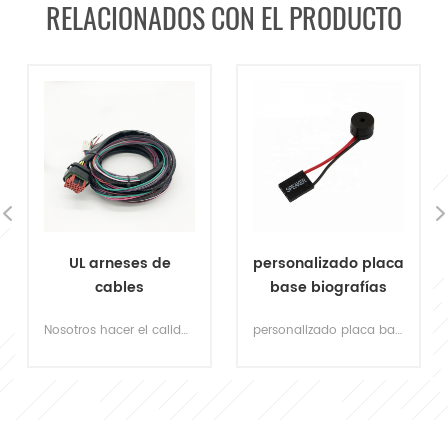
RELACIONADOS CON EL PRODUCTO
personalizado placa
UL aprobado
base biografías
2.54mm 4pin macho
post altavoz para
a temale dupont
personalizado placa base biografías poste altavoz 4 pin 2 conector de cable altavoz pequeño timbre timbre del chasis
encuentre arneses de cable ul dupont de calidad personalizados para diseño robótico, luz led, conexión de alimentación, conexión electrónica de pcb. & nbsp;
computadora
arnés de cables