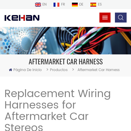
EN
FR
DE
ES
AFTERMARKET CAR HARNESS
>
>
Página De Inicio
Productos
Aftermarket Car Harness
Replacement Wiring
Harnesses for
Aftermarket Car
Stereos