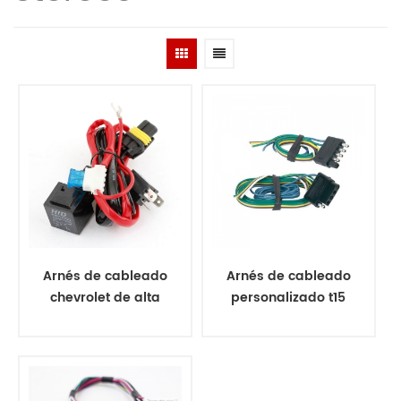
Arnés de cableado
Arnés de cableado
chevrolet de alta
personalizado t15
calidad al por
del zócalo del
mayor, arnés de
mazo de cables de
cableado kobelco,
la máquina de
arnés de cableado
juego