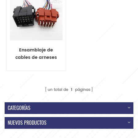
harley
Ensamblaje de
cables de arneses
de cableado
automotriz
universal de ECU
de encendido
un total de
1
páginas
CATEGORÍAS
NUEVOS PRODUCTOS