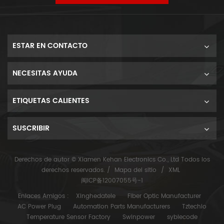
ESTAR EN CONTACTO
NECESITAS AYUDA
ETIQUETAS CALIENTES
SUSCRIBIR
Derechos de autor © Xiamen Kehan Electronics Co., Ltd Todos los
derechos reservados. /
Mapa del sitio
/
XML
闽ICP备12007055号-1
Enlaces Amigos :
Xinghedatele
Fiber Optic Manufacturer
AC Power Plug
Automation Parts Manufacturers
Tztechio
Temperature Sensor Factory
Swinpower
syblecode