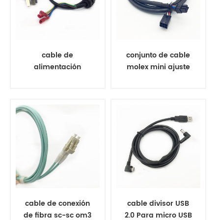
cable de
conjunto de cable
alimentación
molex mini ajuste
personalizado con
rec 6pos
terminal de
555706rblack
plástico
cable de conexión
cable divisor USB
de fibra sc-sc om3
2.0 Para micro USB