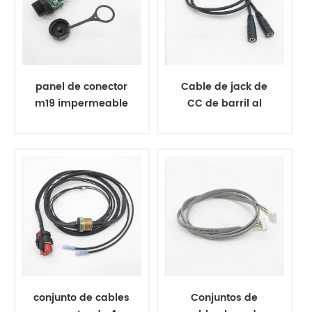
panel de conector
Cable de jack de
m19 impermeable
CC de barril al
para montaje en
conector jst-2pin
cable adaptador
rj45
conjunto de cables
Conjuntos de