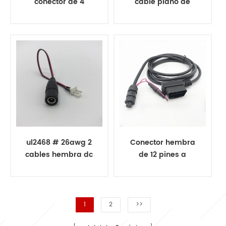
conector de 4
cable plano de
pines con tubo de
conector de 5 hilos
cobre
jst
ul2468 # 26awg 2
Conector hembra
cables hembra dc
de 12 pines a
5521
prueba de agua
para montaje de
cable obd en
ángulo
1
2
>>