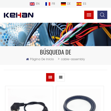
EN
FR
DE
ES
BÚSQUEDA DE
>
Página De Inicio
cable-assembly