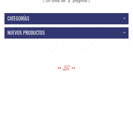
un total de
2
páginas
CATEGORÍAS
NUEVOS PRODUCTOS
ENVIAR UN MENSAJE
si tiene preguntas o sugerencias, por favor déjenos un mensaje, ¡le
responderemos tan pronto como podamos!