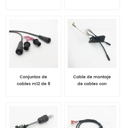
conector 2.0mm
y cc 5,5 * 2,1 mm
Conjuntos de
Cable de montaje
cables m12 de 8
de cables con
pos. y 5 pines
conectores jst
para conectores
impermeables.