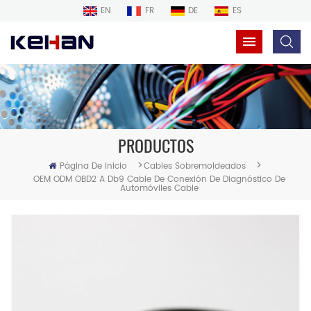
EN
FR
DE
ES
PRODUCTOS
>
>
Página De Inicio
Cables Sobremoldeados
OEM ODM OBD2 A Db9 Cable De Conexión De Diagnóstico De
Automóviles Cable