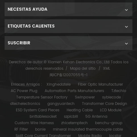
NECESITAS AYUDA
ETIQUETAS CALIENTES
SUSCRIBIR
Derechos de autor © Xiamen Kehan Electronics Co., Ltd Todos los
derechos reservados. /
Mapa del sitio
/
XML
闽ICP备12007055号-1
Enlaces Amigos :
Xinghedatele
Fiber Optic Manufacturer
AC Power Plug
Automation Parts Manufacturers
Tztechio
Temperature Sensor Factory
Swinpower
syblecode
dtechelectronics
gangyuantech
Transformer Core Design
ESD System Card Pieces
Heating Cable
LCD Module
bnttablesocket
szpicbill
5G Antenna
Custom Wire Harness
zhicetemptech
benchu-group
RF Filter
bonle
mineral insulated thermocouple cable
Split Core Current Transformer
Mobile Radio
locstar