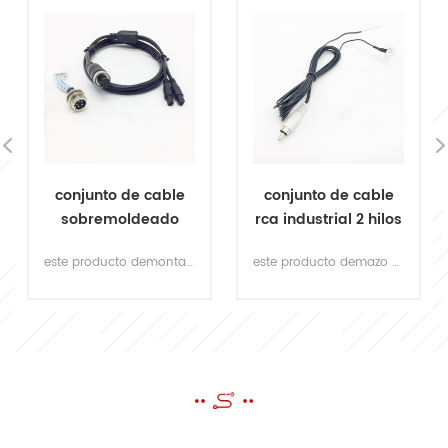
conjunto de cable
conjunto de cable
sobremoldeado
rca industrial 2 hilos
conector hembra
con terminal de
este producto demontaje de cable a prueba de aguaestá diseñado para el cableado interno del calentador de agua. La apariencia cumple con el estándar crnc. contáctenos ahora para obtener sus propios diseños.
este producto demazo de cables rca con terminal de anilloEstá personalizado para el equipo industrial. hay otros cables personalizados disponibles, ¡no dude en enviarnos sus requisitos!
gx16 de 6 pines
anillo
ENVIAR UN MENSAJE