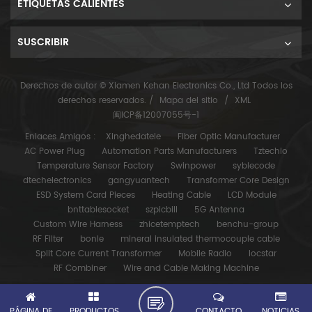
ETIQUETAS CALIENTES
SUSCRIBIR
Derechos de autor © Xiamen Kehan Electronics Co., Ltd Todos los
derechos reservados. /
Mapa del sitio
/
XML
闽ICP备12007055号-1
Enlaces Amigos :
Xinghedatele
Fiber Optic Manufacturer
AC Power Plug
Automation Parts Manufacturers
Tztechio
Temperature Sensor Factory
Swinpower
syblecode
dtechelectronics
gangyuantech
Transformer Core Design
ESD System Card Pieces
Heating Cable
LCD Module
bnttablesocket
szpicbill
5G Antenna
Custom Wire Harness
zhicetemptech
benchu-group
RF Filter
bonle
mineral insulated thermocouple cable
Split Core Current Transformer
Mobile Radio
locstar
RF Combiner
Wire and Cable Making Machine
PÁGINA DE
PRODUCTOS
CONTACTO
NOTICIAS