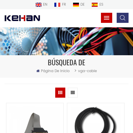
EN
FR
DE
ES
BÚSQUEDA DE
>
Página De Inicio
vga-cable