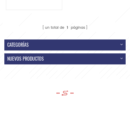
conexión de
diagnóstico de
automóviles Cable
un total de
1
páginas
CATEGORÍAS
NUEVOS PRODUCTOS
ENVIAR UN MENSAJE
si tiene preguntas o sugerencias, por favor déjenos un mensaje, ¡le
responderemos tan pronto como podamos!