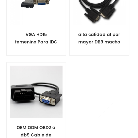
VGA HD15
alta calidad al por
femenino Para IDC
mayor DB9 macho
conector cable
a DB9 serie
plano
hembra RS232
cable d-sub 9
pines VGA cable
OEM ODM OBD2 a
db9 Cable de