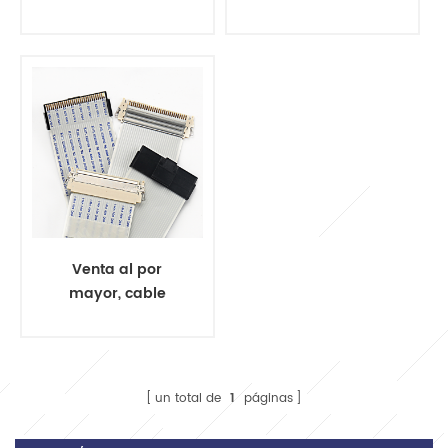
flexible compatible
calidad al por
con RoHS OEM
mayor, arnés de
ODM
cableado kobelco,
personalizado
arnés de cableado
harley
Venta al por
mayor, cable
plano de alta
calidad, cable
flexible, mazo de
cables de 15 pines
un total de
1
páginas