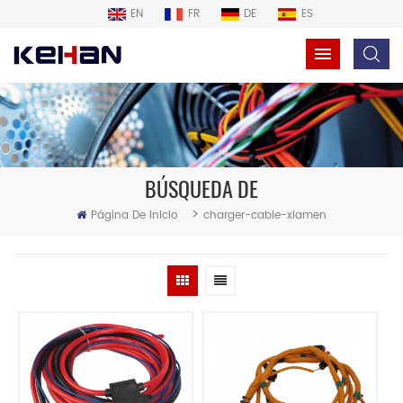
EN
FR
DE
ES
BÚSQUEDA DE
>
Página De Inicio
charger-cable-xiamen