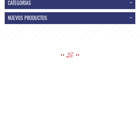
CATEGORÍAS
NUEVOS PRODUCTOS
ENVIAR UN MENSAJE
si tiene preguntas o sugerencias, por favor déjenos un mensaje, ¡le
responderemos tan pronto como podamos!