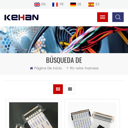
EN
FR
DE
ES
BÚSQUEDA DE
>
Página De Inicio
ffc-wire-harness