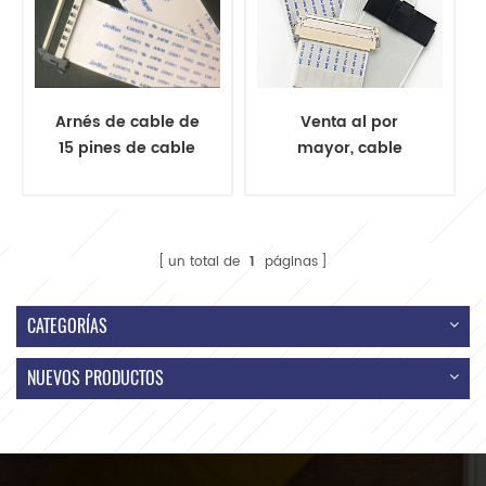
Arnés de cable de
Venta al por
15 pines de cable
mayor, cable
flexible compatible
plano de alta
con RoHS OEM
calidad, cable
ODM
flexible, mazo de
personalizado
cables de 15 pines
un total de
1
páginas
CATEGORÍAS
NUEVOS PRODUCTOS