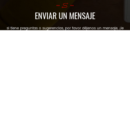
ENVIAR UN MENSAJE
si tiene preguntas o sugerencias, por favor déjenos un mensaje, ¡le
responderemos tan pronto como podamos!