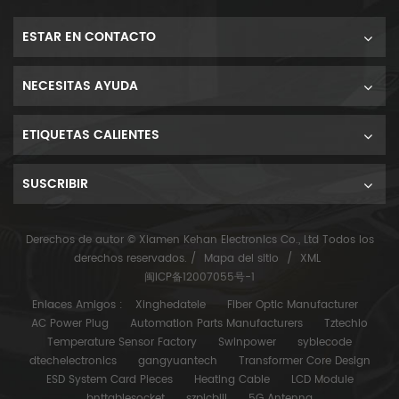
ESTAR EN CONTACTO
NECESITAS AYUDA
ETIQUETAS CALIENTES
SUSCRIBIR
Derechos de autor © Xiamen Kehan Electronics Co., Ltd Todos los
derechos reservados. /
Mapa del sitio
/
XML
闽ICP备12007055号-1
Enlaces Amigos :
Xinghedatele
Fiber Optic Manufacturer
AC Power Plug
Automation Parts Manufacturers
Tztechio
Temperature Sensor Factory
Swinpower
syblecode
dtechelectronics
gangyuantech
Transformer Core Design
ESD System Card Pieces
Heating Cable
LCD Module
bnttablesocket
szpicbill
5G Antenna