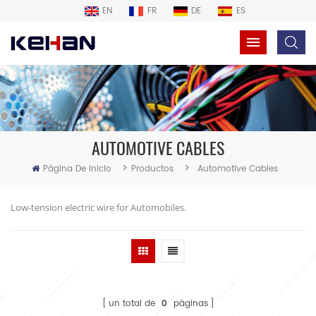
EN
FR
DE
ES
AUTOMOTIVE CABLES
>
>
Página De Inicio
Productos
Automotive Cables
Low-tension electric wire for Automobiles.
un total de
0
páginas