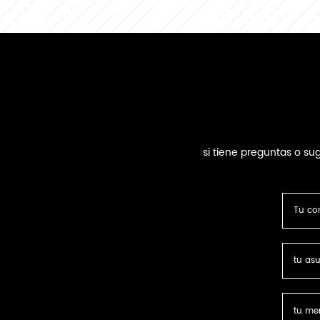
m
un
co
mol
o
si tiene preguntas o s