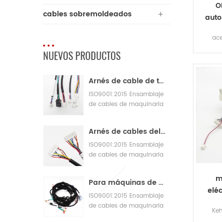
O
cables sobremoldeados
auto
de 
ac
NUEVOS PRODUCTOS
En
p
Arnés de cable de telar de parche JST
acc
ISO9001:2015 Ensamblaje
co
de cables de maquinaria
com
de fabricación de control
de calidad
Arnés de cables del adaptador de telar BNA de 12 v
in
ISO9001:2015 Ensamblaje
de cables de maquinaria
de fabricación de control
de calidad
m
Para máquinas de panadería con grandes arneses de cableado
elé
ISO9001:2015 Ensamblaje
d
de cables de maquinaria
Keh
de fabricación de control
ca