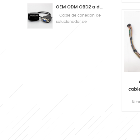
de calidad
amp
OEM ODM OBD2 a db9 Cable de conexión de diagnóstico de automóviles Cable
asa
- Cable de conexión de
Chi
solucionador de
me
problemas automático
por 
envi
imag
cabl
del
Keha
conf
ca
2015
ca