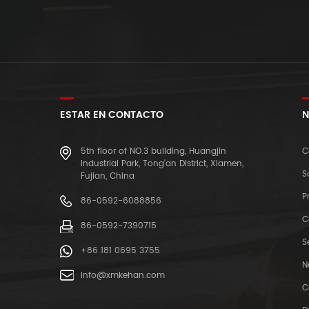
ESTAR EN CONTACTO
N
5th floor of NO.3 building, Huangjin
C
Industrial Park, Tong'an District, Xiamen,
S
Fujian, China
P
86-0592-6088856
C
86-0592-7390715
S
+86 181 0695 3755
N
info@xmkehan.com
C