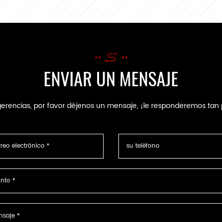
azo de cablescon
zinc EMI anillo
a amplia gama de
magnético del flujo del
terminales y
motor del arnés de
nectores, como jst,
cableado de ferrita
ex amphenol, jae u
RH19 * 29 * 13 ferrita.
tros compatibles.
ENVIAR UN MENSAJE
ugerencias, por favor déjenos un mensaje, ¡le responderemos t