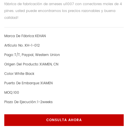
fábrica de fabricación de arneses ul1007 con conectores molex de 4
pines. usted puede encontrarnos los precios razonables y buena
calidad!
Marca De Fábrica:
KEHAN
Artículo No.:
KH-1-012
Pago:
T/T, Paypal, Western Union
Origen Del Producto:
XIAMEN, CN
Color:
White Black
Puerto De Embarque:
XIAMEN
MOQ:
100
Plazo De Ejecución:
1-2weeks
CONSULTA AHORA