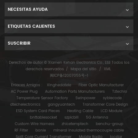
NECESITAS AYUDA
ETIQUETAS CALIENTES
SUSCRIBIR
Derechos de autor © Xiamen Kehan Electronics Co., Ltd Todos los
derechos reservados. /
Mapa del sitio
/
XML
闽ICP备12007055号-1
Enlaces Amigos :
Xinghedatele
Fiber Optic Manufacturer
AC Power Plug
Automation Parts Manufacturers
Tztechio
Temperature Sensor Factory
Swinpower
syblecode
dtechelectronics
gangyuantech
Transformer Core Design
ESD System Card Pieces
Heating Cable
LCD Module
bnttablesocket
szpicbill
5G Antenna
Custom Wire Harness
zhicetemptech
benchu-group
RF Filter
bonle
mineral insulated thermocouple cable
Split Core Current Transformer
Mobile Radio
locstar