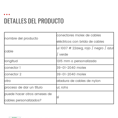
DETALLES DEL PRODUCTO
conectores molex de cables
nombre del producto
eléctricos con brida de cables
ul 1007 # 22awg, rojo / negro / azul
cable
/ verde
longitud
1315 mm o personalizada
conector 1
39-01-2040 molex
conector 2
39-01-2040 molex
otro
atadura de cables de nylon
proceso de dar un título
ul, rohs
puede hacer otros arneses de
sí
cables personalizados?