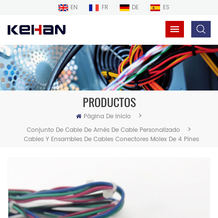
EN
FR
DE
ES
PRODUCTOS
>
Página De Inicio
>
Conjunto De Cable De Arnés De Cable Personalizado
Cables Y Ensambles De Cables Conectores Molex De 4 Pines