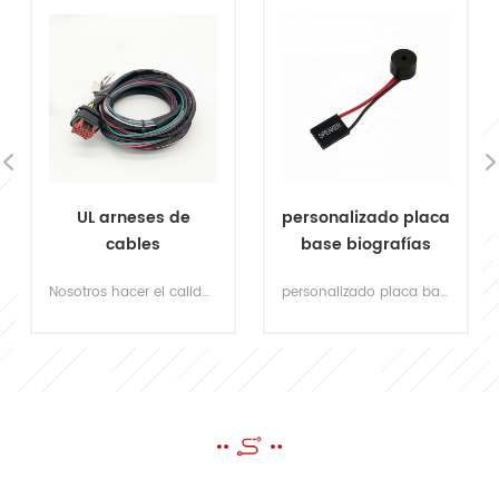
UL arneses de
personalizado placa
cables
base biografías
personalizados
post altavoz para
Nosotros hacer el calidad mazos de cables del vehículo que están usando UL reconocidos componentes. dibujo de borrador CAD gratuito basado en su requisitos.
personalizado placa base biografías poste altavoz 4 pin 2 conector de cable altavoz pequeño timbre timbre del chasis
aprobados para
computadora
aplicaciones de
vehículos
ENVIAR UN MENSAJE