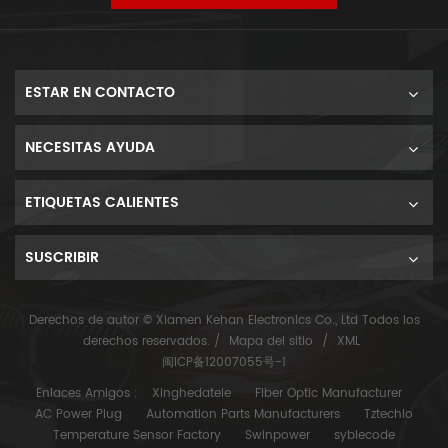
ESTAR EN CONTACTO
NECESITAS AYUDA
ETIQUETAS CALIENTES
SUSCRIBIR
Derechos de autor © Xiamen Kehan Electronics Co., Ltd Todos los
derechos reservados. /
Mapa del sitio
/
XML
闽ICP备12007055号-1
Enlaces Amigos :
Xinghedatele
Fiber Optic Manufacturer
AC Power Plug
Automation Parts Manufacturers
Tztechio
Temperature Sensor Factory
Swinpower
syblecode