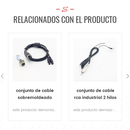
RELACIONADOS CON EL PRODUCTO
conjunto de cable
UL 2464 22AWG
rca industrial 2 hilos
macho moldeado
con terminal de
por inyección DB9
este producto demazo de cables rca con terminal de anilloEstá personalizado para el equipo industrial. hay otros cables personalizados disponibles, ¡no dude en enviarnos sus requisitos!
comprar calidad D-sub 9 pines cables a medida variedad de cables de comunicación ensamblajes.
anillo
cables