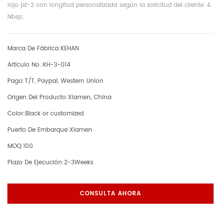
rojo jst-2 con longitud personalizada según la solicitud del cliente. &
Nbsp;
Marca De Fábrica:
KEHAN
Artículo No.:
KH-3-014
Pago:
T/T, Paypal, Western Union
Origen Del Producto:
Xiamen, China
Color:
Black or customized
Puerto De Embarque:
Xiamen
MOQ:
100
Plazo De Ejecución:
2-3Weeks
CONSULTA AHORA