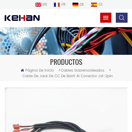
EN
FR
DE
ES
PRODUCTOS
>
>
Página De Inicio
Cables Sobremoldeados
Cable De Jack De CC De Barril Al Conector Jst-2pin