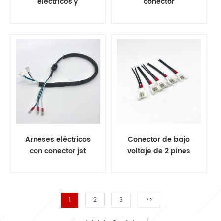
eléctricos y
conector
montaje de cables
impermeable al
para electrombile
conector jst san
Arneses eléctricos
Conector de bajo
con conector jst
voltaje de 2 pines
vhr-2 y terminal
arnés de cable
1
2
3
>>