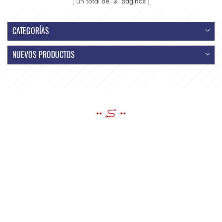
un total de
3
páginas
CATEGORÍAS
NUEVOS PRODUCTOS
ENVIAR UN MENSAJE
si tiene preguntas o sugerencias, por favor déjenos un mensaje, ¡le
responderemos tan pronto como podamos!