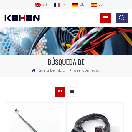
EN
FR
DE
ES
BÚSQUEDA DE
>
Página De Inicio
wire-connector