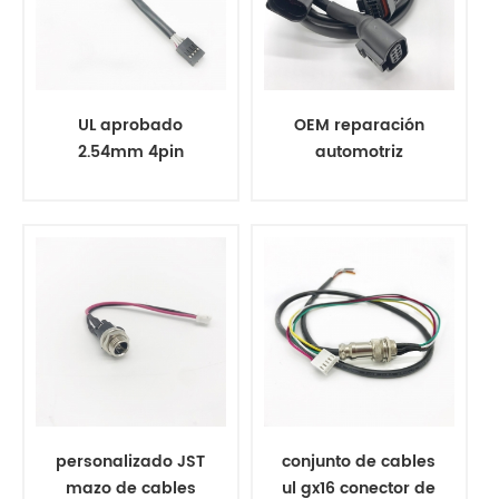
UL aprobado
OEM reparación
2.54mm 4pin
automotriz
macho a temale
fabricante de
dupont arnés de
mazos de cables
cables
personalizado JST
conjunto de cables
mazo de cables
ul gx16 conector de