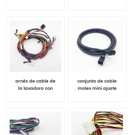
con salida de
aviación conector
corriente continua
de 5 pines
PJ 005B CUI
arnés de cable de
conjunto de cable
la lavadora con
molex mini ajuste
conector de
rec 6pos
amplificador
555706rblack