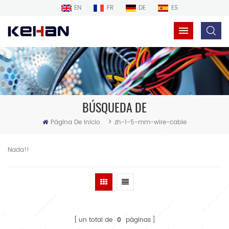
EN
FR
DE
ES
BÚSQUEDA DE
>
Página De Inicio
zh-1-5-mm-wire-cable
Nada!!
un total de
0
páginas