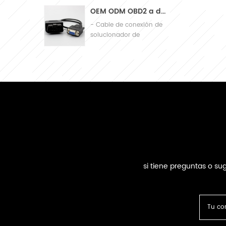
de calidad
OEM ODM OBD2 a db9 Cable de conexión de diagnóstico de automóviles Cable
- Cable de conexión de
solucionador de
problemas automático
si tiene preguntas o s