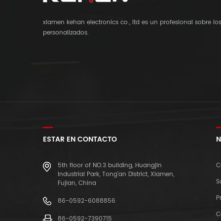
xiamen kehan electronics co., ltd es un profesional sobre l
personalizados.
ESTAR EN CONTACTO
N
5th floor of NO.3 building, Huangjin
C
Industrial Park, Tong'an District, Xiamen,
S
Fujian, China
P
86-0592-6088856
C
86-0592-7390715