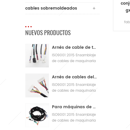
conj
cables sobremoldeados
g
avia
fab
NUEVOS PRODUCTOS
fab
d
ca
Arnés de cable de telar de parche JST
gx1
a 24
ISO9001:2015 Ensamblaje
de cables de maquinaria
c
de fabricación de control
de calidad
Arnés de cables del adaptador de telar BNA de 12 v
ISO9001:2015 Ensamblaje
de cables de maquinaria
de fabricación de control
de calidad
Para máquinas de panadería con grandes arneses de cableado
ISO9001:2015 Ensamblaje
de cables de maquinaria
de fabricación de control