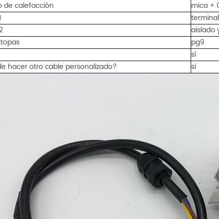
 de calefacción
mica + 0
1
terminal
2
aislado 
stopas
pg9
sí
e hacer otro cable personalizado?
sí