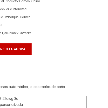
Del Producto:
Xiamen, China
lack or customized
 De Embarque:
Xiamen
00
e Ejecución:
2-3Weeks
NSULTA AHORA
anos automático,
la
accesorios de baño.
# 22awg 3c
personalizada