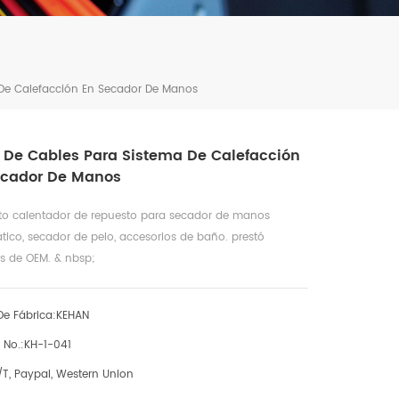
De Calefacción En Secador De Manos
 De Cables Para Sistema De Calefacción
ecador De Manos
to calentador de repuesto para secador de manos
ico, secador de pelo, accesorios de baño. prestó
os de OEM. & nbsp;
e Fábrica:
KEHAN
 No.:
KH-1-041
/T, Paypal, Western Union