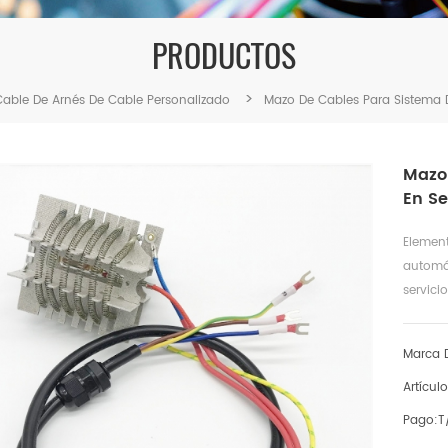
PRODUCTOS
>
able De Arnés De Cable Personalizado
Mazo De Cables Para Sistema 
Mazo
En S
Elemen
automát
servici
Marca D
Artículo
Pago:
T