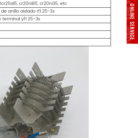
cr25al5, cr20ni80, cr20ni35, etc.
 de anillo aislado rf1.25-3s
y terminal yf1.25-3s