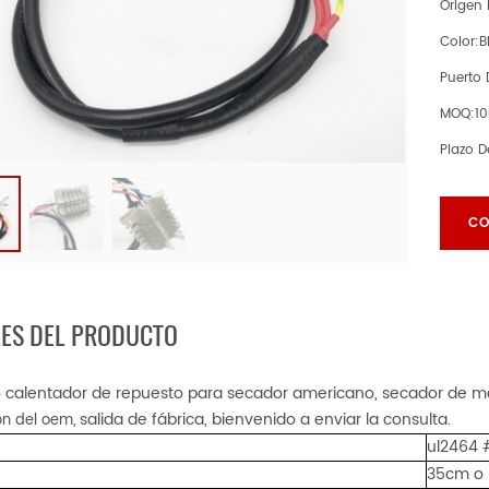
Origen 
Color:
B
Puerto
MOQ:
1
Plazo D
CO
LES DEL PRODUCTO
 calentador de repuesto para secador americano, secador de m
salida de fábrica, bienvenido a enviar la consulta.
ón del oem,
ul2464 
35cm o 