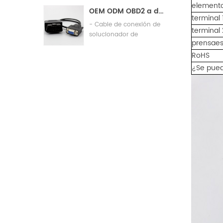
de calidad
elemento
OEM ODM OBD2 a db9 Cable de conexión de diagnóstico de automóviles Cable
terminal 
- Cable de conexión de
terminal 
solucionador de
prensae
problemas automático
RoHS
¿Se pued