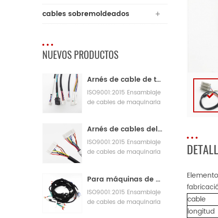
cables sobremoldeados
NUEVOS PRODUCTOS
Arnés de cable de telar de parche JST
ISO9001:2015 Ensamblaje
de cables de maquinaria
de fabricación de control
de calidad
Arnés de cables del adaptador de telar BNA de 12 v
ISO9001:2015 Ensamblaje
DETAL
de cables de maquinaria
de fabricación de control
de calidad
Elemento
Para máquinas de panadería con grandes arneses de cableado
fabricaci
ISO9001:2015 Ensamblaje
cable
de cables de maquinaria
longitud
de fabricación de control