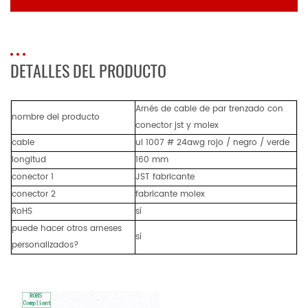
DETALLES DEL PRODUCTO
Arnés de cable de par trenzado con
nombre del producto
conector jst y molex
cable
ul 1007 # 24awg rojo / negro / verde
longitud
160 mm
conector 1
JST fabricante
conector 2
fabricante molex
RoHS
sí
puede hacer otros arneses
sí
personalizados?