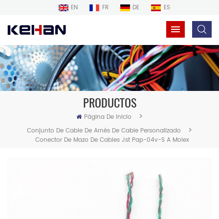
EN
FR
DE
ES
PRODUCTOS
>
Página De Inicio
>
Conjunto De Cable De Arnés De Cable Personalizado
Conector De Mazo De Cables Jst Pap-04v-S A Molex