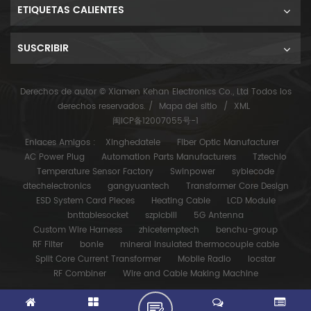
ETIQUETAS CALIENTES
SUSCRIBIR
Derechos de autor © Xiamen Kehan Electronics Co., Ltd Todos los
derechos reservados. /
Mapa del sitio
/
XML
闽ICP备12007055号-1
Enlaces Amigos :
Xinghedatele
Fiber Optic Manufacturer
AC Power Plug
Automation Parts Manufacturers
Tztechio
Temperature Sensor Factory
Swinpower
syblecode
dtechelectronics
gangyuantech
Transformer Core Design
ESD System Card Pieces
Heating Cable
LCD Module
bnttablesocket
szpicbill
5G Antenna
Custom Wire Harness
zhicetemptech
benchu-group
RF Filter
bonle
mineral insulated thermocouple cable
Split Core Current Transformer
Mobile Radio
locstar
RF Combiner
Wire and Cable Making Machine