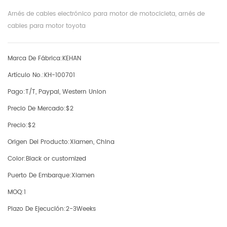
Arnés de cables electrónico para motor de motocicleta, arnés de
cables para motor toyota
Marca De Fábrica:
KEHAN
Artículo No.:
KH-100701
Pago:
T/T, Paypal, Western Union
Precio De Mercado:
$2
Precio:
$2
Origen Del Producto:
Xiamen, China
Color:
Black or customized
Puerto De Embarque:
Xiamen
MOQ:
1
Plazo De Ejecución:
2-3Weeks