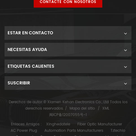
CONTACTE CON NOSOTROS
ESTAR EN CONTACTO
NECESITAS AYUDA
ETIQUETAS CALIENTES
SUSCRIBIR
Derechos de autor © Xiamen Kehan Electronics Co., Ltd Todos los
derechos reservados. /
Mapa del sitio
/
XML
闽ICP备12007055号-1
Enlaces Amigos :
Xinghedatele
Fiber Optic Manufacturer
AC Power Plug
Automation Parts Manufacturers
Tztechio