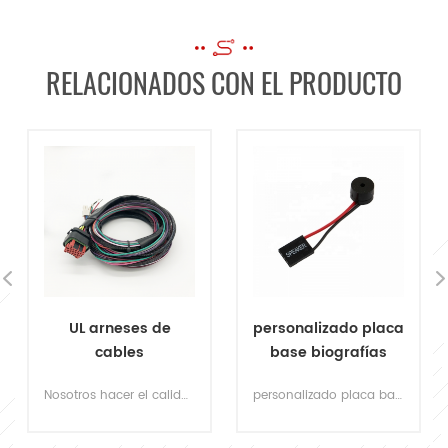
RELACIONADOS CON EL PRODUCTO
UL arneses de
personalizado placa
cables
base biografías
personalizados
post altavoz para
Nosotros hacer el calidad mazos de cables del vehículo que están usando UL reconocidos componentes. dibujo de borrador CAD gratuito basado en su requisitos.
personalizado placa base biografías poste altavoz 4 pin 2 conector de cable altavoz pequeño timbre timbre del chasis
aprobados para
computadora
aplicaciones de