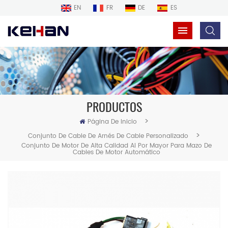
EN
FR
DE
ES
PRODUCTOS
>
Página De Inicio
>
Conjunto De Cable De Arnés De Cable Personalizado
Conjunto De Motor De Alta Calidad Al Por Mayor Para Mazo De
Cables De Motor Automático