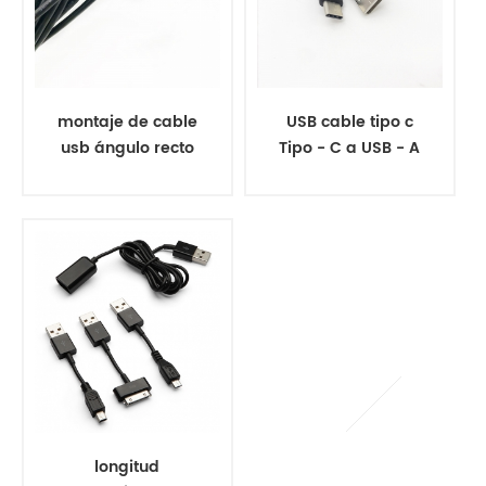
montaje de cable
USB cable tipo c
usb ángulo recto
Tipo - C a USB - A
micro 2.0 cable
cable cargador
usb b
longitud