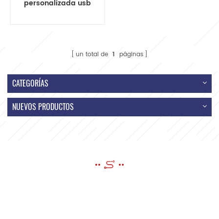
personalizada usb
cables en ángulo
recto usb cable
usb a 2 pines
un total de
1
páginas
CATEGORÍAS
NUEVOS PRODUCTOS
ENVIAR UN MENSAJE
si tiene preguntas o sugerencias, por favor déjenos un mensaje, ¡le
responderemos tan pronto como podamos!