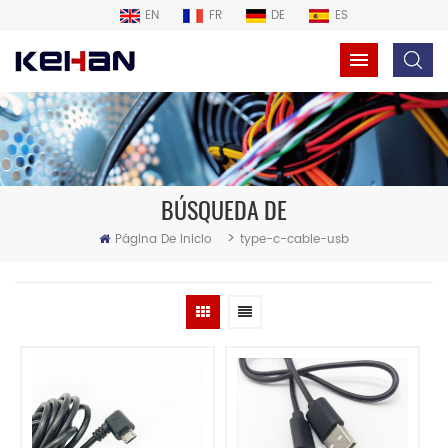
EN
FR
DE
ES
BÚSQUEDA DE
>
Página De Inicio
type-c-cable-usb