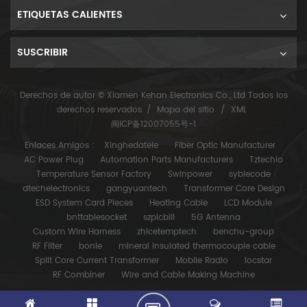
ETIQUETAS CALIENTES
SUSCRIBIR
Derechos de autor © Xiamen Kehan Electronics Co., Ltd Todos los
derechos reservados. /
Mapa del sitio
/
XML
闽ICP备12007055号-1
Enlaces Amigos :
Xinghedatele
Fiber Optic Manufacturer
AC Power Plug
Automation Parts Manufacturers
Tztechio
Temperature Sensor Factory
Swinpower
syblecode
dtechelectronics
gangyuantech
Transformer Core Design
ESD System Card Pieces
Heating Cable
LCD Module
bnttablesocket
szpicbill
5G Antenna
Custom Wire Harness
zhicetemptech
benchu-group
RF Filter
bonle
mineral insulated thermocouple cable
Split Core Current Transformer
Mobile Radio
locstar
RF Combiner
Wire and Cable Making Machine