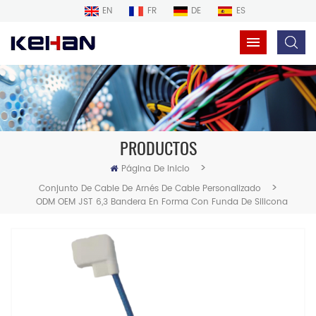
EN
FR
DE
ES
PRODUCTOS
>
Página De Inicio
>
Conjunto De Cable De Arnés De Cable Personalizado
ODM OEM JST 6,3 Bandera En Forma Con Funda De Silicona