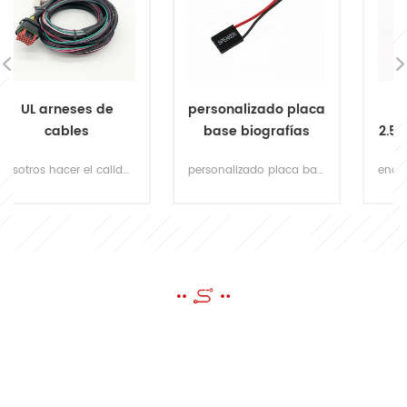
personalizado placa
UL aprobado
base biografías
2.54mm 4pin macho
post altavoz para
a temale dupont
personalizado placa base biografías poste altavoz 4 pin 2 conector de cable altavoz pequeño timbre timbre del chasis
encuentre arneses de cable ul dupont de calidad personalizados para diseño robótico, luz led, conexión de alimentación, conexión electrónica de pcb. & nbsp;
computadora
arnés de cables
ENVIAR UN MENSAJE
si tiene preguntas o sugerencias, por favor déjenos un mensaje, ¡le
responderemos tan pronto como podamos!