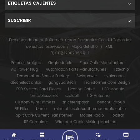
ETIQUETAS CALIENTES
SUSCRIBIR
Derechos de autor © Xiamen Kehan Electronics Co., Ltd Todos los
derechos reservados. /
Mapa del sitio
/
XML
闽ICP备12007055号-1
Enlaces Amigos :
Xinghedatele
Fiber Optic Manufacturer
AC Power Plug
Automation Parts Manufacturers
Tztechio
Temperature Sensor Factory
Swinpower
syblecode
dtechelectronics
gangyuantech
Transformer Core Design
ESD System Card Pieces
Heating Cable
LCD Module
bnttablesocket
szpicbill
5G Antenna
Custom Wire Harness
zhicetemptech
benchu-group
RF Filter
bonle
mineral insulated thermocouple cable
Split Core Current Transformer
Mobile Radio
locstar
RF Combiner
Wire and Cable Making Machine