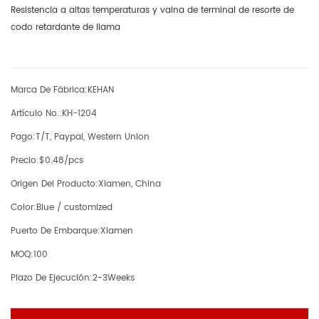
Resistencia a altas temperaturas y vaina de terminal de resorte de
codo retardante de llama
Marca De Fábrica:
KEHAN
Artículo No.:
KH-1204
Pago:
T/T, Paypal, Western Union
Precio:
$0.48/pcs
Origen Del Producto:
Xiamen, China
Color:
Blue / customized
Puerto De Embarque:
Xiamen
MOQ:
100
Plazo De Ejecución:
2-3Weeks