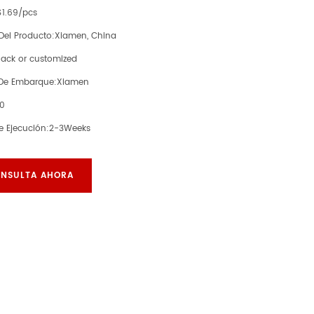
$1.69/pcs
Del Producto:
Xiamen, China
lack or customized
 De Embarque:
Xiamen
00
e Ejecución:
2-3Weeks
NSULTA AHORA