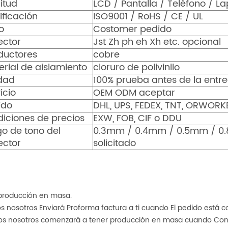
citud
LCD / Pantalla / Teléfono / L
ificación
ISO9001 / RoHS / CE / UL
o
Costomer pedido
ector
Jst Zh ph eh Xh etc. opcional
ductores
cobre
rial de aislamiento
cloruro de polivinilo
idad
100% prueba antes de la entr
icio
OEM ODM aceptar
ido
DHL, UPS, FEDEX, TNT, ORWOR
iciones de precios
EXW, FOB, CIF o DDU
o de tono del
0.3mm / 0.4mm / 0.5mm / 0
ector
solicitado
producción en masa.
os nosotros Enviará Proforma factura a ti cuando El pedido está 
ros nosotros comenzará a tener producción en masa cuando Conf