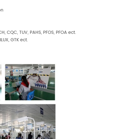
ón
ACH, CQC, TUV, PAHS, PFOS, PFOA ect.
ILUX, GTK ect.