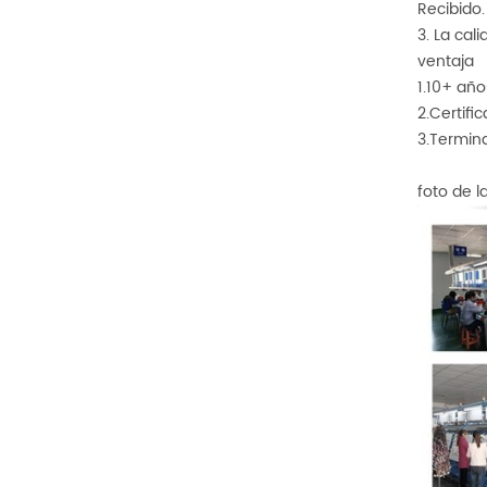
Recibido.
3. La cal
ventaja
1.10+ año
2.Certifi
3.Termina
foto de 