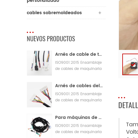
personalizado
cables sobremoldeados
NUEVOS PRODUCTOS
Arnés de cable de telar de parche JST
ISO9001:2015 Ensamblaje
de cables de maquinaria
de fabricación de control
de calidad
Arnés de cables del adaptador de telar BNA de 12 v
ISO9001:2015 Ensamblaje
de cables de maquinaria
DETAL
de fabricación de control
de calidad
Para máquinas de panadería con grandes arneses de cableado
Tam
ISO9001:2015 Ensamblaje
Volt
de cables de maquinaria