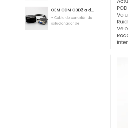
Actu
de fabricación de control
de calidad
PODE
OEM ODM OBD2 a db9 Cable de conexión de diagnóstico de automóviles Cable
Volu
- Cable de conexión de
Ruid
solucionador de
Vel
problemas automático
Roda
Inte