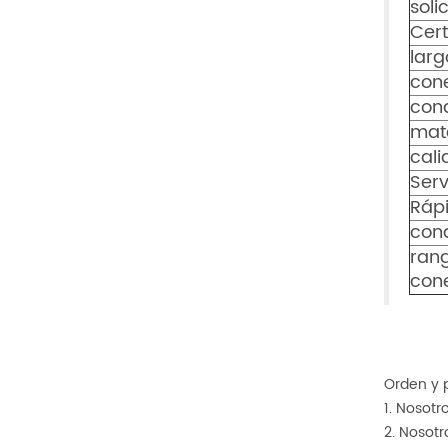
soli
Cert
larg
con
con
mate
cal
Serv
Ráp
cond
rang
con
Orden y 
1. Nosotr
2. Nosot