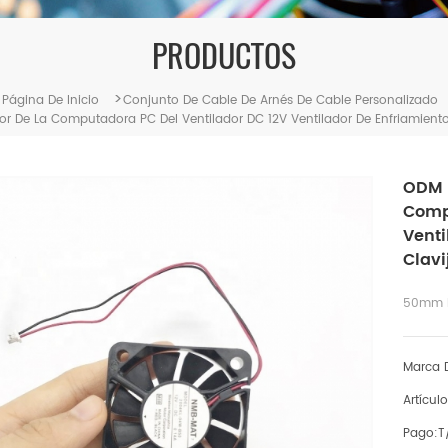
PRODUCTOS
>
Página De Inicio
Conjunto De Cable De Arnés De Cable Personalizado
r De La Computadora PC Del Ventilador DC 12V Ventilador De Enfriamiento
ODM 
Compu
Venti
Clavi
50mm Mi
Marca D
Artículo
Pago:
T