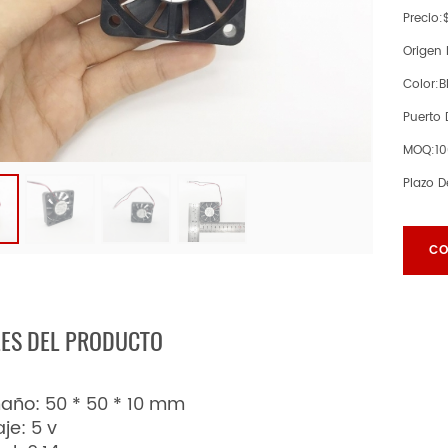
Precio:
Origen 
Color:
B
Puerto
MOQ:
1
Plazo D
CO
LES DEL PRODUCTO
año: 50 * 50 * 10 mm
aje: 5 v