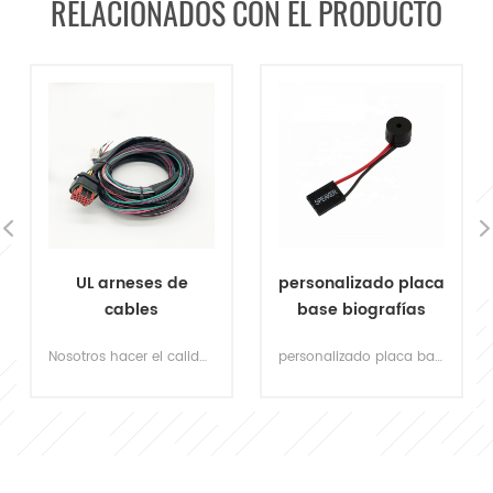
RELACIONADOS CON EL PRODUCTO
personalizado placa
UL aprobado
base biografías
2.54mm 4pin macho
post altavoz para
a temale dupont
personalizado placa base biografías poste altavoz 4 pin 2 conector de cable altavoz pequeño timbre timbre del chasis
encuentre arneses de cable ul dupont de calidad personalizados para diseño robótico, luz led, conexión de alimentación, conexión electrónica de pcb. & nbsp;
computadora
arnés de cables