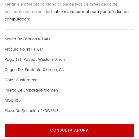
Kehan ​​siempre proporciona cable de lvds de arnés de cable
personalizado de calidad,
cable micro coaxial para pantalla lcd de
computadora.
Marca De Fábrica:
KEHAN
Artículo No.:
KH-1-017
Pago:
T/T, Paypal, Western Uinon
Origen Del Producto:
Xiamen, CN
Color:
Customized
Puerto De Embarque:
Xiamen
MOQ:
100
Plazo De Ejecución:
2-3WEEKS
CONSULTA AHORA