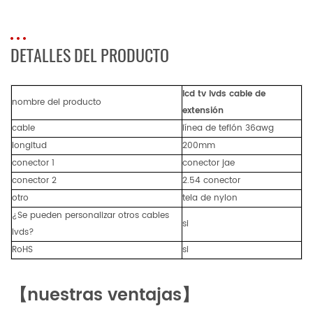
DETALLES DEL PRODUCTO
lcd tv lvds cable de
nombre del producto
extensión
cable
línea de teflón 36awg
longitud
200mm
conector 1
conector jae
conector 2
2.54 conector
otro
tela de nylon
¿Se pueden personalizar otros cables
si
lvds?
RoHS
si
【nuestras ventajas】