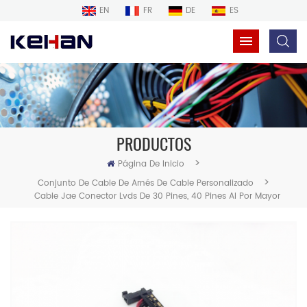
EN
FR
DE
ES
PRODUCTOS
>
Página De Inicio
>
Conjunto De Cable De Arnés De Cable Personalizado
Cable Jae Conector Lvds De 30 Pines, 40 Pines Al Por Mayor