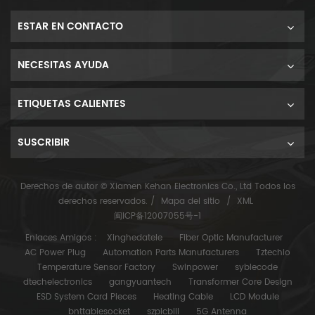
ESTAR EN CONTACTO
NECESITAS AYUDA
ETIQUETAS CALIENTES
SUSCRIBIR
Derechos de autor © Xiamen Kehan Electronics Co., Ltd Todos los
derechos reservados. /
Mapa del sitio
/
XML
闽ICP备12007055号-1
Enlaces Amigos :
Xinghedatele
Fiber Optic Manufacturer
AC Power Plug
Automation Parts Manufacturers
Tztechio
Temperature Sensor Factory
Swinpower
syblecode
dtechelectronics
gangyuantech
Transformer Core Design
ESD System Card Pieces
Heating Cable
LCD Module
bnttablesocket
szpicbill
5G Antenna