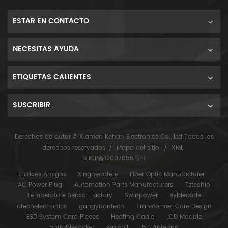
ESTAR EN CONTACTO
NECESITAS AYUDA
ETIQUETAS CALIENTES
SUSCRIBIR
Derechos de autor © Xiamen Kehan Electronics Co., Ltd Todos los
derechos reservados. /
Mapa del sitio
/
XML
闽ICP备12007055号-1
Enlaces Amigos :
Xinghedatele
Fiber Optic Manufacturer
AC Power Plug
Automation Parts Manufacturers
Tztechio
Temperature Sensor Factory
Swinpower
syblecode
dtechelectronics
gangyuantech
Transformer Core Design
ESD System Card Pieces
Heating Cable
LCD Module
bnttablesocket
szpicbill
5G Antenna