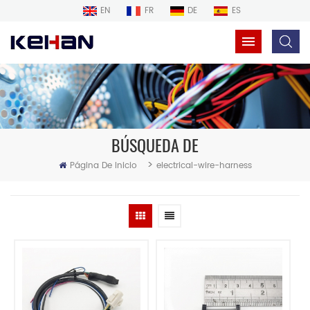
EN
FR
DE
ES
BÚSQUEDA DE
>
Página De Inicio
electrical-wire-harness