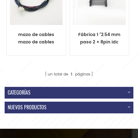
mazo de cables
Fábrica 1 "2.54 mm
mazo de cables
paso 2 × 8pin idc
conectores
cable plano
montaje de cables
industrial
electrónica
un total de
1
páginas
CATEGORÍAS
NUEVOS PRODUCTOS