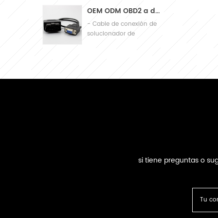
de calidad
OEM ODM OBD2 a db9 Cable de conexión de diagnóstico de automóviles Cable
- Cable de conexión de
solucionador de
problemas automático
si tiene preguntas o s