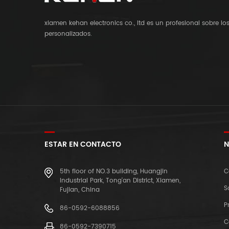
xiamen kehan electronics co., ltd es un profesional sobre l
personalizados.
ESTAR EN CONTACTO
N
5th floor of NO.3 building, Huangjin
C
Industrial Park, Tong'an District, Xiamen,
S
Fujian, China
P
86-0592-6088856
C
86-0592-7390715